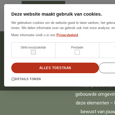
Deze website maakt gebruik van cookies.
Bouwadviseur particu
We gebruiken cookies om de website goed te laten werken, het gebrui
tonen. We delen informatie over uw gebruik ook met onze analyse- en
Meer informatie vindt u in ons
Privacybeleid
.
Strikt noodzakelijk
Prestatie
W
ALLES TOESTAAN
Scho
DETAILS TONEN
Als je goed om je 
gebouwde omgeving 
deze elementen – ho
bewust van jouw 