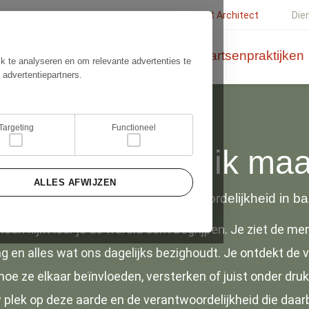
Ernst Architect
Die
lieren/tarieven
Wonen
Huisartsenpraktijken
k te analyseren en om relevante advertenties te
 advertentiepartners.
Targeting
Functioneel
ie ik ben, wat ik ma
ALLES AFWIJZEN
onheid, functionaliteit en verantwoordelijkheid in b
heen kijkt leer je de wereld echt begrijpen. Je ziet de me
en alles wat ons dagelijks bezighoudt. Je ontdekt de 
e ze elkaar beïnvloeden, versterken of juist onder druk
plek op deze aarde en de verantwoordelijkheid die daarb