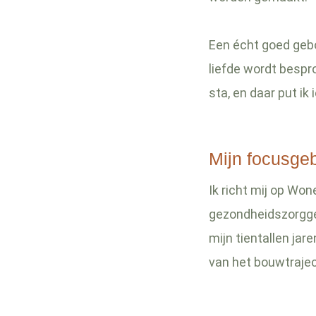
Een écht goed geb
liefde wordt bespro
sta, en daar put ik 
Mijn focusge
Ik richt mij op Wo
gezondheidszorggeb
mijn tientallen jar
van het bouwtrajec