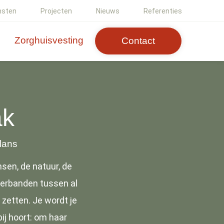
nsten
Projecten
Nieuws
Referenties
Zorghuisvesting
Contact
ak
alans
nsen, de natuur, de
verbanden tussen al
 zetten. Je wordt je
ij hoort: om haar