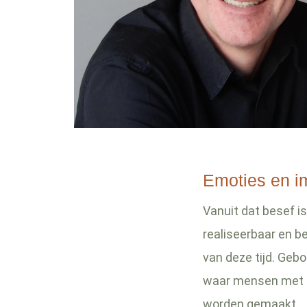
Emoties en i
Vanuit dat besef i
realiseerbaar en be
van deze tijd. Geb
waar mensen met p
worden gemaakt.