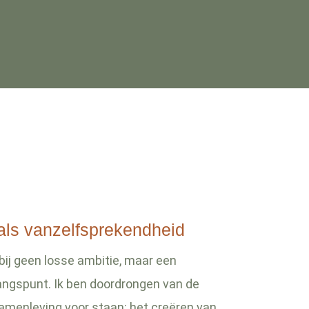
ls vanzelfsprekendheid
ij geen losse ambitie, maar een
angspunt. Ik ben doordrongen van de
amenleving voor staan: het creëren van