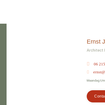
Ernst 
Architect
06 215
ernst@
Maandag t/m v
Conta