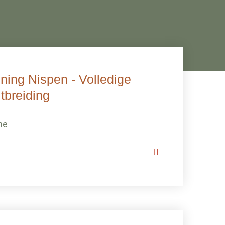
ning Nispen - Volledige
itbreiding
ne