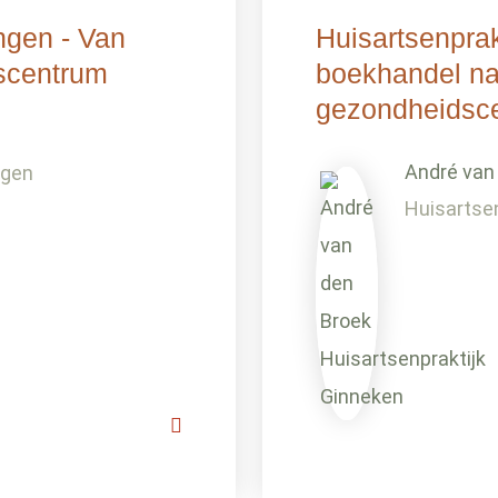
ngen - Van
Huisartsenpra
dscentrum
boekhandel n
gezondheidsc
André van
ngen
Huisartse