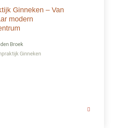
ktijk Ginneken – Van
aar modern
entrum
 den Broek
npraktijk Ginneken