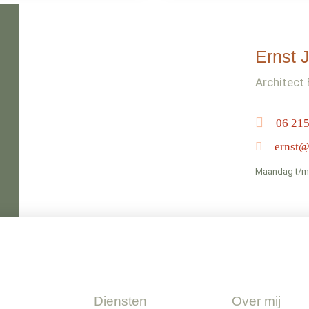
Ernst 
!
Architect
06 215
ernst@
Maandag t/m v
Diensten
Over mij