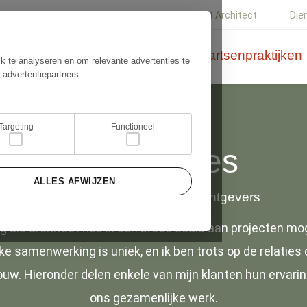
Ernst Architect
Die
lieren/tarieven
Wonen
Huisartsenpraktijken
k te analyseren en om relevante advertenties te
 advertentiepartners.
Targeting
Functioneel
Referenties
ALLES AFWIJZEN
Ervaringen van mijn opdrachtgevers
ng als architect heb ik een breed scala aan projecten m
ke samenwerking is uniek, en ik ben trots op de relaties 
w. Hieronder delen enkele van mijn klanten hun ervari
ons gezamenlijke werk.