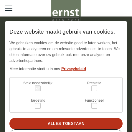
Deze website maakt gebruik van cookies.
Appartement Amsterdam
We gebruiken cookies om de website goed te laten werken, het
gebruik te analyseren en om relevante advertenties te tonen. We
delen informatie over uw gebruik ook met onze analyse- en
Aan de Amstel, vlakbij de iconische Magere Brug,
advertentiepartners.
ligt dit prachtige Rijksmonument. Twee naast
Meer informatie vindt u in ons
Privacybeleid
.
elkaar gelegen appartementen zijn samengevoegd
Strikt noodzakelijk
Prestatie
tot één ruim en sfeervol appartement, met behoud
van karakteristieke details en een moderne
Targeting
Functioneel
uitstraling.
ALLES TOESTAAN